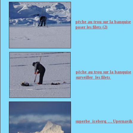
pêche au trou sur la banquise
poser les filets (2)
pêche au trou sur la banquise
surveiller  les filets 
superbe  iceberg … Upernavik